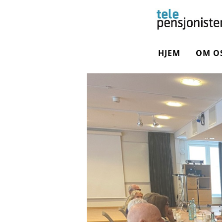
HJEM
OM O
OM F
STYR