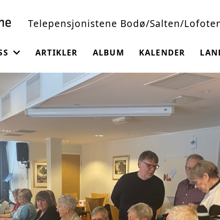
Telepensjonistene Bodø/Salten/Lofote
SS
ARTIKLER
ALBUM
KALENDER
LAN
ORENINGEN
ET